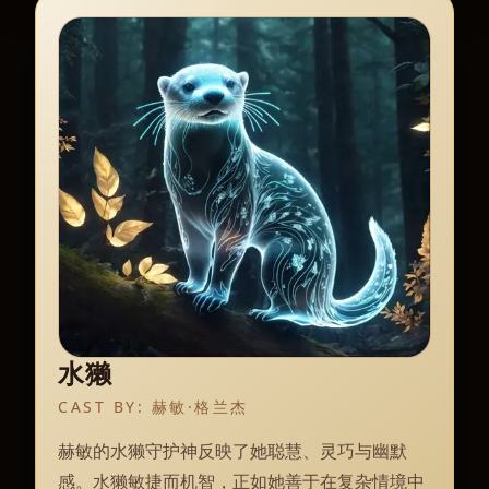
水獭
CAST BY:
赫敏·格兰杰
赫敏的水獭守护神反映了她聪慧、灵巧与幽默
感。水獭敏捷而机智，正如她善于在复杂情境中