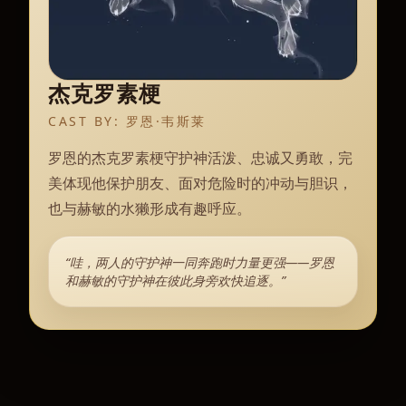
杰克罗素梗
CAST BY:
罗恩·韦斯莱
罗恩的杰克罗素梗守护神活泼、忠诚又勇敢，完
美体现他保护朋友、面对危险时的冲动与胆识，
也与赫敏的水獭形成有趣呼应。
“哇，两人的守护神一同奔跑时力量更强——罗恩
和赫敏的守护神在彼此身旁欢快追逐。”