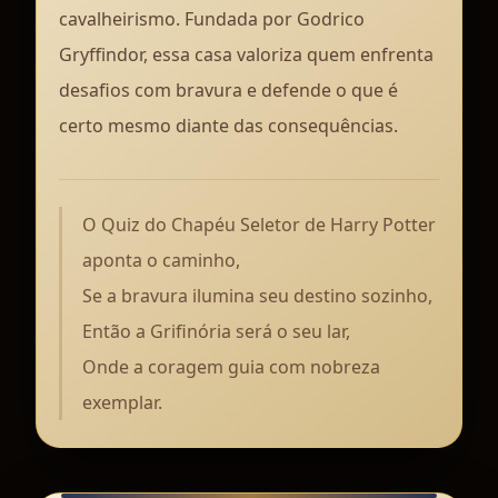
cavalheirismo. Fundada por Godrico
Gryffindor, essa casa valoriza quem enfrenta
desafios com bravura e defende o que é
certo mesmo diante das consequências.
O Quiz do Chapéu Seletor de Harry Potter
aponta o caminho,
Se a bravura ilumina seu destino sozinho,
Então a Grifinória será o seu lar,
Onde a coragem guia com nobreza
exemplar.