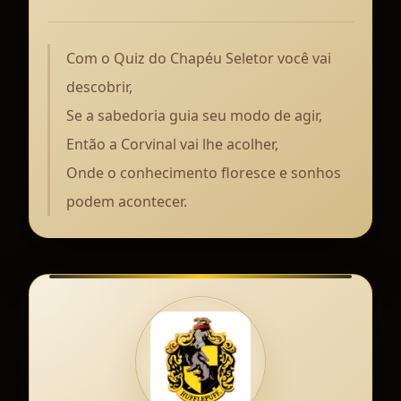
Com o Quiz do Chapéu Seletor você vai
descobrir,
Se a sabedoria guia seu modo de agir,
Então a Corvinal vai lhe acolher,
Onde o conhecimento floresce e sonhos
podem acontecer.