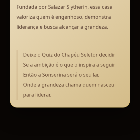
Fundada por Salazar Slytherin, essa casa
valoriza quem é engenhoso, demonstra
liderança e busca alcançar a grandeza.
Deixe o Quiz do Chapéu Seletor decidir,
Se a ambição é o que o inspira a seguir,
Então a Sonserina será o seu lar,
Onde a grandeza chama quem nasceu
para liderar.