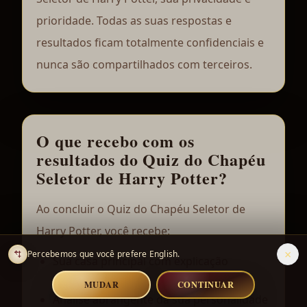
prioridade. Todas as suas respostas e
resultados ficam totalmente confidenciais e
nunca são compartilhados com terceiros.
O que recebo com os
resultados do Quiz do Chapéu
Seletor de Harry Potter?
Ao concluir o Quiz do Chapéu Seletor de
Harry Potter, você recebe:
×
Percebemos que você prefere English.
Sua casa principal com explicação
detalhada
MUDAR
CONTINUAR
Análise abrangente da sua personalidade