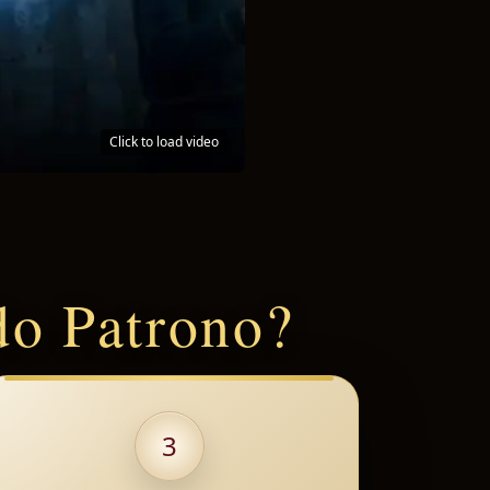
Click to load video
do Patrono?
3