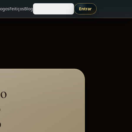
Jogos
Feitiços
Blog
🇵🇹
Português
Entrar
 o
o
o