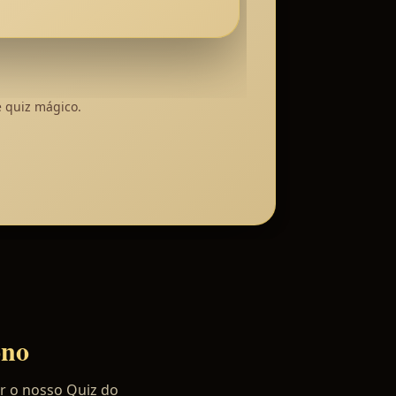
 quiz mágico.
ono
er o nosso Quiz do