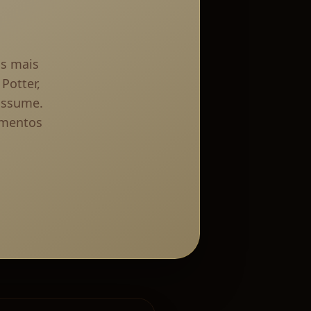
os mais
Potter,
 assume.
omentos