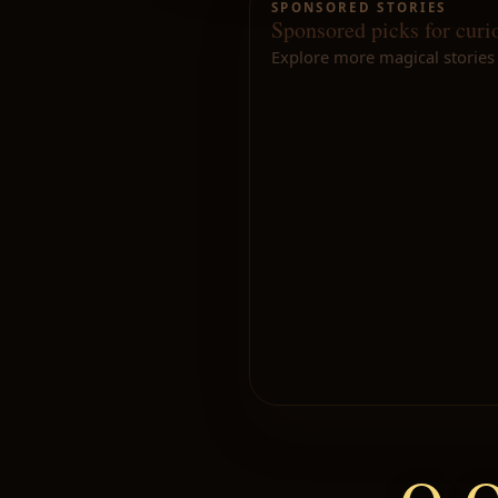
SPONSORED STORIES
Sponsored picks for curi
Explore more magical stories