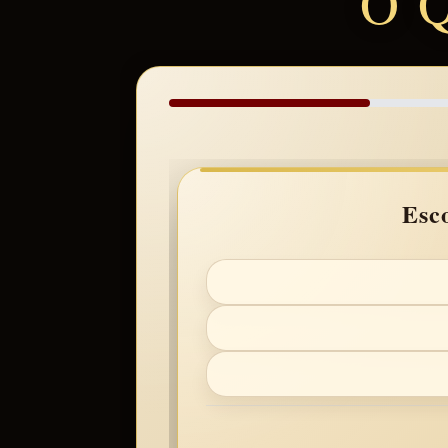
O Q
Esc