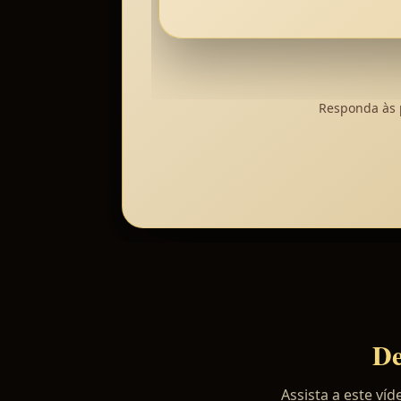
Responda às 
De
Assista a este ví