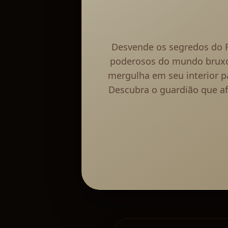
Desvende os segredos do F
poderosos do mundo bruxo. 
mergulha em seu interior p
Descubra o guardião que a