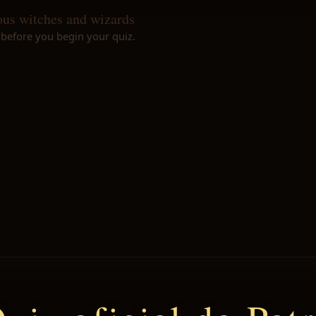
ous witches and wizards
 before you begin your quiz.