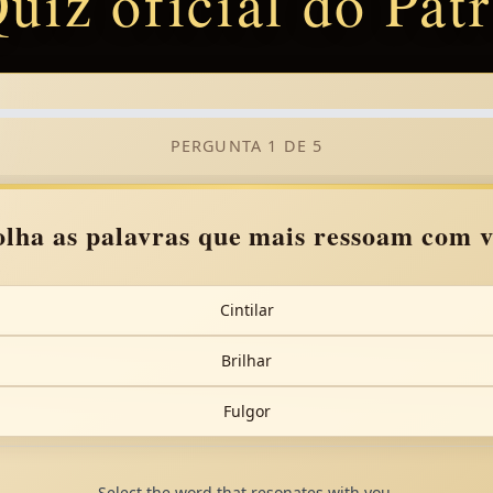
uiz oficial do Pat
PERGUNTA 1 DE 5
olha as palavras que mais ressoam com v
Cintilar
Brilhar
Fulgor
Select the word that resonates with you.