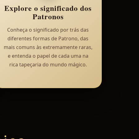
Explore o significado dos
Patronos
Conheça o significado por trás das
diferentes formas de Patrono, das
mais comuns às extremamente raras,
e entenda o papel de cada uma na
rica tapeçaria do mundo mágico.