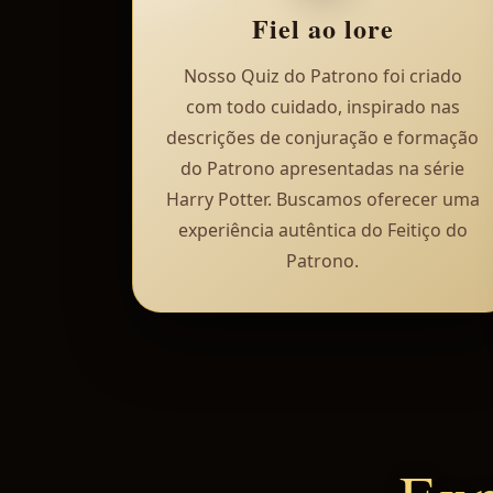
Fiel ao lore
Nosso Quiz do Patrono foi criado
com todo cuidado, inspirado nas
descrições de conjuração e formação
do Patrono apresentadas na série
Harry Potter. Buscamos oferecer uma
experiência autêntica do Feitiço do
Patrono.