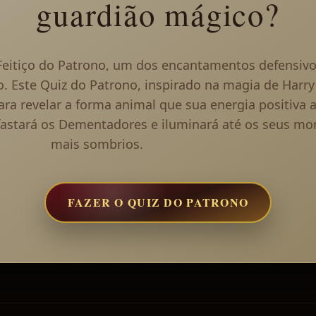
guardião mágico?
eitiço do Patrono, um dos encantamentos defensiv
Este Quiz do Patrono, inspirado na magia de Harry 
ara revelar a forma animal que sua energia positiva
fastará os Dementadores e iluminará até os seus m
mais sombrios.
FAZER O QUIZ DO PATRONO