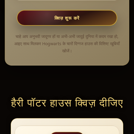
क्विज़ शुरू करें
चाहे आप अनुभवी जादूगर हों या अभी-अभी जादुई दुनिया में कदम रखा हो,
आइए साथ मिलकर Hogwarts के चारों दिग्गज हाउस की विशिष्ट खूबियाँ
खोजें।
हैरी पॉटर हाउस क्विज़ दीजिए