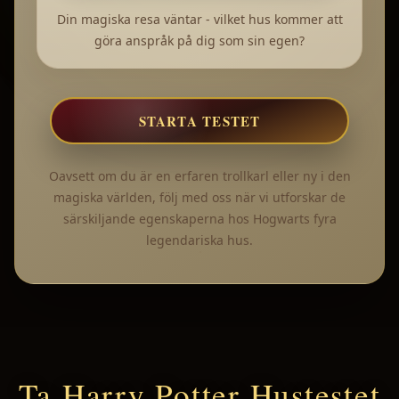
Din magiska resa väntar - vilket hus kommer att
göra anspråk på dig som sin egen?
STARTA TESTET
Oavsett om du är en erfaren trollkarl eller ny i den
magiska världen, följ med oss när vi utforskar de
särskiljande egenskaperna hos Hogwarts fyra
legendariska hus.
Ta Harry Potter Hustestet