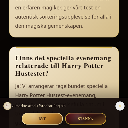
en erfaren magiker, ger vårt test en
autentisk sorteringsupplevelse för alla i
den magiska gemenskapen.
Finns det speciella evenemang
relaterade till Harry Potter
Hustestet?
Ja! Vi arrangerar regelbundet speciella
Harry Potter Hustest-evenemang,
särskilt under betydelsefulla datum i
×
Vi märkte att du föredrar English.
trollkarlskalendern. Gå med i vår
BYT
STANNA
gemenskap för exklusiva