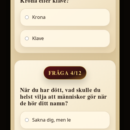
Krona eller klave?
Krona
Klave
FRÅGA 4/12
När du har dött, vad skulle du
helst vilja att människor gör när
de hör ditt namn?
Sakna dig, men le