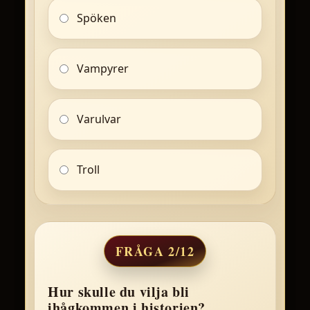
Spöken
Vampyrer
Varulvar
Troll
FRÅGA 2/12
Hur skulle du vilja bli
ihågkommen i historien?