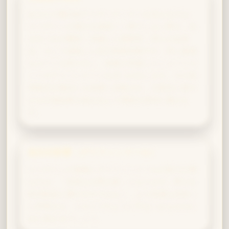
あなたの魔法的アイデンティティを支えるのは、
スリザリンが授ける資質――果てしない野心、生
まれつきの機知、卓越した柔軟性、揺らがぬ意
志、そして成熟した自己防衛本能です。常に最適
なルートを割り出し、他者が見逃したショートカ
ットやアドバンテージを見つけ出します。その思
考様式が施法にも色濃く反映され、主呪文に密や
かな付加効果を組み込んで局面を有利に運びま
す。
副次的影響（グリフィンドール）
スリザリンの策略にグリフィンドールの胆力が重
なれば、「崇高なる野心家」となります。野心を
私利私欲に費やすのではなく、より高邁な目的へ
と昇華させ、スネイプのように守るべきもののた
めに戦えるでしょう。