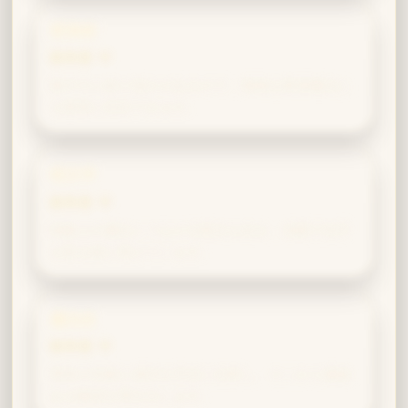
変身術
親和度 中
集中力と粘り強さがあるので、複雑な変身魔法に
も堅実に対応できます。
呪文学
親和度 中
戦略上の優位につながる呪文を好み、決闘で先手
を取る術に長けています。
魔法史
親和度 中
歴史の失敗と成功を丹念に分析し、そこから価値
ある教訓を導き出します。