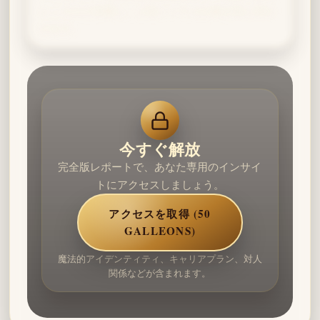
ところだけ完璧に」と呟くドラコの姿が目に浮か
びます。
今すぐ解放
完全版レポートで、あなた専用のインサイ
トにアクセスしましょう。
アクセスを取得 (50
GALLEONS)
魔法的アイデンティティ、キャリアプラン、対人
関係などが含まれます。