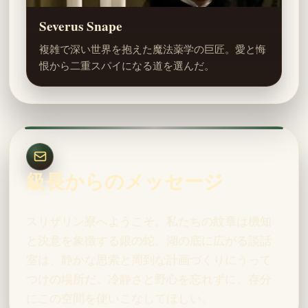
Severus Snape
複雑で深い世界を抱えた魔法薬学の巨匠。愛と悔
恨から二重スパイになる道を選んだ。
級長からのメッセージ
スリザリン寮へようこそ。私たちの紋章は機知
と決意を象徴する銀の蛇。湖の底に広がる談話
室は、静かな思索と周到な計画づくりにうって
つけの場所だ。冷静さと野心を忘れずに、存分
にこの空間を使いこなしてほしい。