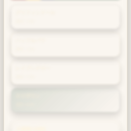
グリフィンドール
適性 14%
ハッフルパフ
適性 13%
レイブンクロー
適性 13%
スリザリン
適性 60%
主要寮の特性