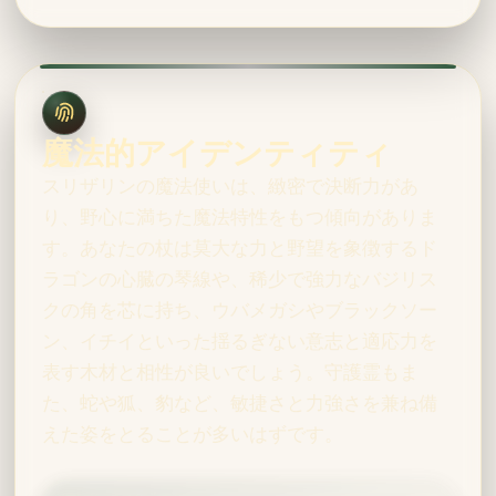
魔法的アイデンティティ
スリザリンの魔法使いは、緻密で決断力があ
り、野心に満ちた魔法特性をもつ傾向がありま
す。あなたの杖は莫大な力と野望を象徴するド
ラゴンの心臓の琴線や、稀少で強力なバジリス
クの角を芯に持ち、ウバメガシやブラックソー
ン、イチイといった揺るぎない意志と適応力を
表す木材と相性が良いでしょう。守護霊もま
た、蛇や狐、豹など、敏捷さと力強さを兼ね備
えた姿をとることが多いはずです。