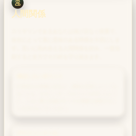
人間関係
スリザリンであるあなたは抜け目なく慎重で、
自分にとって真に意味のある関係を大切にしま
す。互いに高め合える人間関係を好み、一度信
頼すると全力でその絆を守り抜きます。
伸ばしたいポイント
計算高さが前面に出ると、感情を共有しにくくな
ることも。ナルシッサ・マルフォイが示したよう
に、ときに愛と忠誠がすべての策略を凌駕するこ
とを忘れないでください。
グリフィンドール