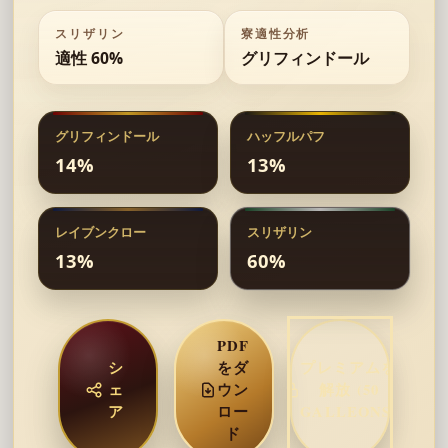
スリザリン
寮適性分析
適性 60%
グリフィンドール
グリフィンドール
ハッフルパフ
14
%
13
%
レイブンクロー
スリザリン
13
%
60
%
PDF
シ
をダ
プレミアムを
ェ
ウン
解放 (50
ア
ロー
GALLEONS)
ド