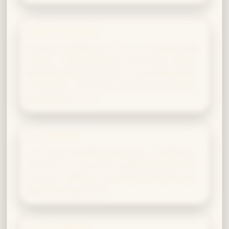
グリフィンドール
スリザリンの策略にグリフィンドールの胆力が重
なれば、「崇高なる野心家」となります。野心を
私利私欲に費やすのではなく、より高邁な目的へ
と昇華させ、スネイプのように守るべきもののた
めに戦えるでしょう。
ハッフルパフ
ハッフルパフの忠誠心が混ざると、「守護型スト
ラテジスト」となります。緻密な策を仲間の守り
に活かし、家族やチームの信頼と安全を固める役
割を任されるはずです。
レイブンクロー