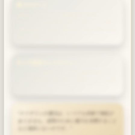
魔力のピーク
精密なコントロールと戦略的思考が求められると
き、あなたの魔法は最も眩しく輝きます。明確な
目標を見据えた瞬間、無駄のない施法で最大の成
果をもぎ取るでしょう。
杖と守護霊のシグネチャー
スリザリンの魔法は、いつでも的確で無駄があり
ません。虚勢のために魔力を浪費することなど滅
多にないのです。
“
スリザリンの魔法は、いつでも的確で無駄が
ありません。虚勢のために魔力を浪費すること
など滅多にないのです。
”