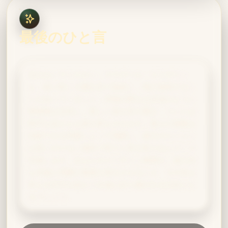
最後のひと言
忘れないでください。サラザール・スリザリン
も、鋭い蛇こそ機を見て脱皮し、再び成長するこ
とを知っていました。本物の野心は水流のように
障害物を迂回し、新しい道を切り開き、ついには
堅牢な岩さえも形を変えさせます。最上の策略は
信頼できる同盟によって飛躍し、最大のビジョン
は思いがけない場所で育てた芽を取り込んでこそ
完成します。あなたのスリザリン精神が、個人的
な卓越と周囲の発展を両立させるとき、その名は
単なる評判を超えて永遠に語り継がれる伝説とな
るでしょう。