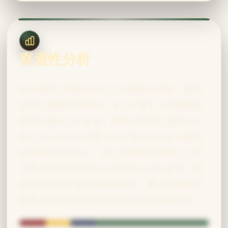
寮適性分析
蛇の感性と策略があなたの魔法を貫き、呪文
は常に精密で効率的、そして驚くべき戦略的
威力を備えています。周到な計算に裏打ちさ
れたエレガンスで最小のエネルギーから最大
の結果を引き出し、主たる効果の裏側に二手
三手を仕込む巧妙さも併せ持っています。状
況に合わせて魔法の姿を変え、最小の抵抗で
相手の弱点を突けるのがあなたの強みです。