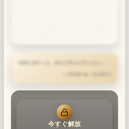
レイブンクローの洞察力が加わると、「智謀のア
ーキテクト」へと進化します。理論と戦略を緻密
に結びつけ、長期計画を描きながら絶えず改善を
続けるため、研究機関のマネジメントや大規模プ
ロジェクトの舵取りに適性を発揮します。
“
偉業を成すには、偉大な野心が欠かせない。
”
—
サラザール・スリザリン
今すぐ解放