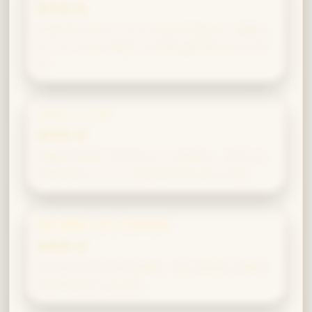
親和度 高
坩堝の前でのコントロールは寸分違わず、繊細な
ディテールまで掌握して見事な魔法薬を仕上げま
す。
古代ルーン学
親和度 高
戦略的な発想で古代のルーンを解読し、隠された
意味やガイドラインを読み取る力があります。
闇の魔術に対する防衛術
親和度 高
敵の思考や心理を読み解き、最も効率的な防衛手
段を組み立てられます。