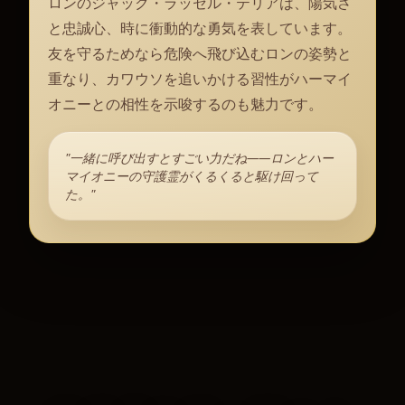
ロンのジャック・ラッセル・テリアは、陽気さ
と忠誠心、時に衝動的な勇気を表しています。
友を守るためなら危険へ飛び込むロンの姿勢と
重なり、カワウソを追いかける習性がハーマイ
オニーとの相性を示唆するのも魅力です。
"一緒に呼び出すとすごい力だね——ロンとハー
マイオニーの守護霊がくるくると駆け回って
た。"