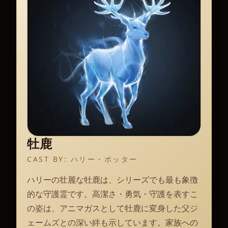
牡鹿
CAST BY:
ハリー・ポッター
ハリーの壮麗な牡鹿は、シリーズでも最も象徴
的な守護霊です。高潔さ・勇気・守護を表すこ
の姿は、アニマガスとして牡鹿に変身した父ジ
ェームズとの深い絆も示しています。家族への