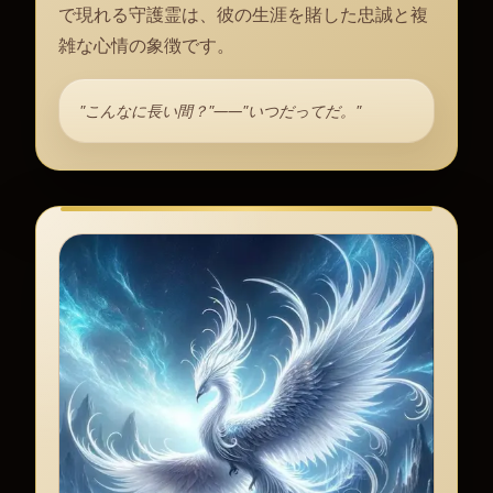
で現れる守護霊は、彼の生涯を賭した忠誠と複
雑な心情の象徴です。
"こんなに長い間？"——"いつだってだ。"