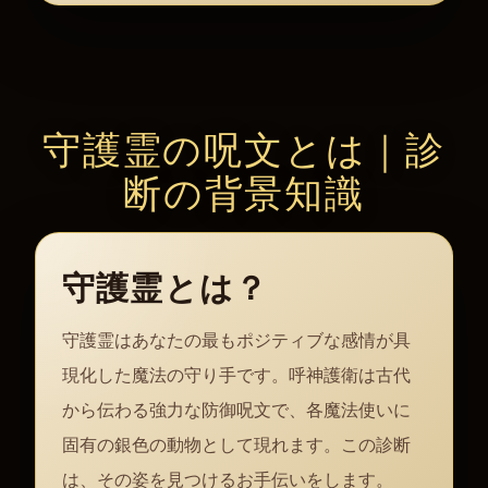
守護霊の呪文とは｜診
断の背景知識
守護霊とは？
守護霊はあなたの最もポジティブな感情が具
現化した魔法の守り手です。呼神護衛は古代
から伝わる強力な防御呪文で、各魔法使いに
固有の銀色の動物として現れます。この診断
は、その姿を見つけるお手伝いをします。