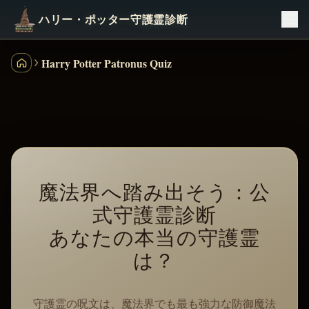
ハリー・ポッター守護霊診断
Harry Potter Patronus Quiz
ハリー・ポッター寮診断
魔法界へ踏み出そう：公
式守護霊診断
あなたの本当の守護霊
は？
守護霊の呪文は、魔法界でも最も強力な防御魔法