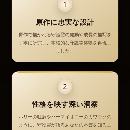
1
原作に忠実な設計
原作で描かれる守護霊の発動や成長の描写を
丁寧に研究し、本格的な守護霊体験を再現し
ました。
2
性格を映す深い洞察
ハリーの牡鹿やハーマイオニーのカワウソの
ように、守護霊が語るあなたの本質を知るこ