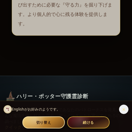
び出すために必要な『守る力』を掘り下げま
す。より個人的で心に残る体験を提供しま
す。
ハリー・ポッター守護霊診断
×
Englishがお好みのようです。
ハリー・ポッター守護霊診断であなたのパトローナスを発見。ど
んな魔法生物が杖から現れ、ディメンターから守ってくれるのか
調べましょう。
切り替え
続ける
クイックリンク