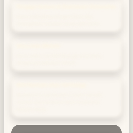
Penjaga Hukum & Keamanan Komunitas
Kamu melindungi dengan tekun dan
menegakkan keadilan tanpa pilih kasih.
Guru atau Mentor
Kamu sabar membimbing generasi baru
dengan pendekatan inklusif.
Ahli Ramuan atau Herbologi
Keuletanmu membuatmu mahir meneliti
ramuan atau tanaman demi membantu
banyak orang.