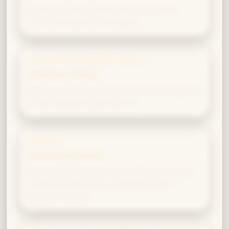
Kesabaran dan kepedulianmu membantu
tanaman magis tumbuh subur.
Perawatan Makhluk Magis
AFINITAS TINGGI
Kesabaran dan rasa empati membuat makhluk
magis cepat percaya padamu.
Mantra
AFINITAS SEDANG
Mantra pendukung dan perlindungan menjadi
lebih kuat ketika kamu menyalurkannya
dengan niat tulus.