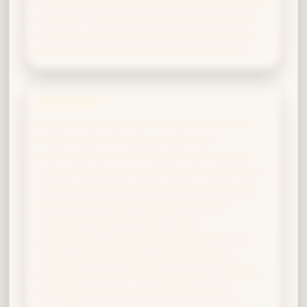
memberi rasa aman jangka panjang. Seperti
Cedric Diggory, kamu menjunjung sportivitas
dan berani bertindak saat situasi menuntut.
Ravenclaw
Identitas Hufflepuff-Ravenclaw membentuk
Praktisi Bijak—perpaduan nalar dan
ketekunan. Kamu memadukan cara berpikir
sistematis dengan kerja telaten, menghasilkan
solusi praktis yang membantu banyak orang.
Sihirmu sering hadir sebagai penemuan
sederhana namun efektif: ramuan
penyembuhan yang diracik sempurna, atau
mantra dukungan yang memperkuat tim.
Kombinasi ini membuatmu bersinar di bidang
penelitian terapan, penyembuhan, atau
pendidikan yang membutuhkan kesabaran