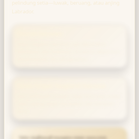
pelindung setia—luwak, beruang, atau anjing
Labrador.
Puncak Kekuatan
Daya magismu bersinar saat dibutuhkan
kesabaran dan ketelitian, terutama dalam seni
penyembuhan dan pengasuhan.
Tanda Tangan Tongkat & Patronus
Sihir Hufflepuff mungkin tidak mencolok, tetapi
justru paling dapat diandalkan dan bertahan
lama.
“
Sihir Hufflepuff mungkin tidak mencolok,