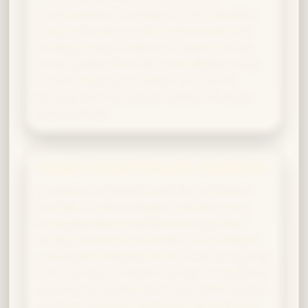
memampukanmu menguasai sihir kompleks
yang memerlukan usaha berkelanjutan dan
perhatian detail. Kehadiran magismu terasa
menenangkan dan stabil, menciptakan ruang
di mana kerja sama tumbuh dan mantra
perlindungan atau penyembuhan mencapai
potensi penuh.
Pengaruh Rumah Sekunder (Gryffindor)
Campuran Hufflepuff-Gryffindor melahirkan
arketipe Pembela Tangguh—penyihir yang
menggabungkan loyalitas tak tergoyahkan
dengan keberanian bertindak. Hati Hufflepuff
membuatmu bertahan di sisi orang-orang yang
kamu percaya, sementara pengaruh Gryffindor
memberimu inisiatif untuk maju ketika mereka
terancam. Hasilnya adalah sihir perlindungan