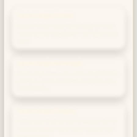
Tujuan Jangka Pendek
Belajar berkata ‘tidak’ ketika orang mencoba
memanfaatkan kebaikanmu. Latih batas yang
sehat.
Tujuan Jangka Menengah
Bangun kepercayaan diri untuk mengutarakan
pendapat, terutama di hadapan pribadi yang
lebih dominan.
Tujuan Jangka Panjang
Pertahankan kebaikan dan inklusivitas sambil
mengembangkan kemampuan advokasi dan
kepemimpinan.