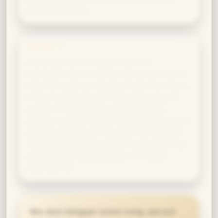
serta kecermatan.
Slytherin
Ketika ketulusan Hufflepuff bertemu
kecerdikan Slytherin, lahirlah Penjaga Visioner.
Kamu menggunakan empati untuk memahami
kebutuhan orang lain, lalu strategi Slytherin
untuk melindungi dan mengembangkan
mereka. Sihirmu menyeimbangkan kepedulian
dengan perencanaan matang—membangun
sistem perlindungan, jaringan komunitas, atau
proyek jangka panjang yang melindungi
banyak pihak.
“
Aku akan mengajar semua orang, apa pun