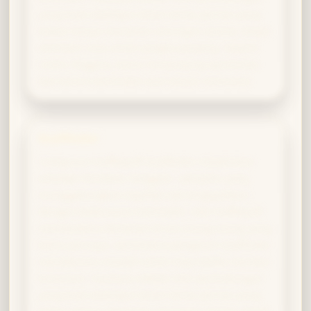
yang kuat sekaligus tahan lama; perisai yang
bukan hanya menahan serangan sesaat, tetapi
memberi rasa aman jangka panjang. Seperti
Cedric Diggory, kamu menjunjung sportivitas
dan berani bertindak saat situasi menuntut.
Gryffindor
Campuran Hufflepuff-Gryffindor melahirkan
arketipe Pembela Tangguh—penyihir yang
menggabungkan loyalitas tak tergoyahkan
dengan keberanian bertindak. Hati Hufflepuff
membuatmu bertahan di sisi orang-orang yang
kamu percaya, sementara pengaruh Gryffindor
memberimu inisiatif untuk maju ketika mereka
terancam. Hasilnya adalah sihir perlindungan
yang kuat sekaligus tahan lama; perisai yang
bukan hanya menahan serangan sesaat, tetapi