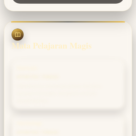
Mata Pelajaran Magis
Ramuan
AFINITAS TINGGI
Ketelitianmu membuat proses meramu
berjalan konsisten, terutama ramuan
penyembuhan.
Herbologi
AFINITAS TINGGI