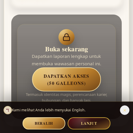
Buka sekarang
Dapatkan laporan lengkap untuk
membuka wawasan personal ini.
DAPATKAN AKSES
(50 GALLEONS)
Termasuk identitas magis, perencanaan karier,
hubungan, dan banyak lagi.
×
Kami melihat Anda lebih menyukai English.
BERALIH
LANJUT