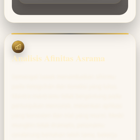
Analisis Afinitas Asrama
Semangat luwak menambatkan sihirmu
pada keteguhan dan koneksi yang tulus.
Mantra-mantramu tidak bergantung pada
pertunjukan mencolok, melainkan aplikasi
yang konsisten dan niat yang murni. Meski
mungkin tidak dramatis, pesonamu
cenderung bertahan lebih lama, bekerja