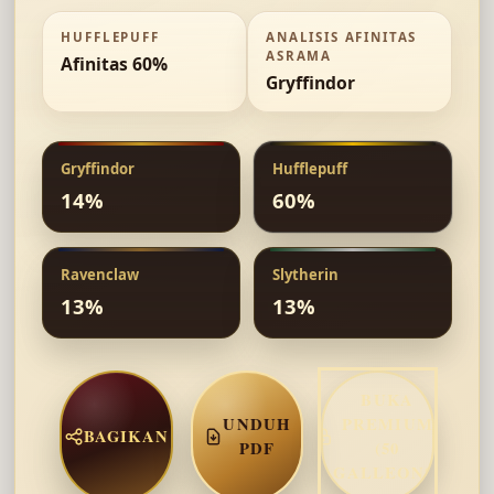
HUFFLEPUFF
ANALISIS AFINITAS
ASRAMA
Afinitas 60%
Gryffindor
Gryffindor
Hufflepuff
14
%
60
%
Ravenclaw
Slytherin
13
%
13
%
BUKA
UNDUH
PREMIUM
BAGIKAN
PDF
(50
GALLEONS)