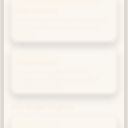
Pertahanan Terhadap Ilmu Hitam
AFINITAS SEDANG
Meski bukan gaya flamboyan, keteguhanmu
membuatmu bertahan lama dalam duel
bertahan.
Transfigurasi
AFINITAS SEDANG
Dengan latihan disiplin, kamu dapat
mengandalkan transfigurasi stabil untuk
membantu orang lain.
Gaya Belajar Magismu
Belajar Konsisten