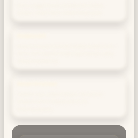
Kamu unggul lewat rutinitas dan latihan
teratur; sedikit demi sedikit tetapi pasti.
Kolaboratif
Kerja kelompok memaksimalkan potensimu—
kamu menciptakan lingkungan belajar yang
saling mendukung.
Detail-Oriented
Catatan rapi, jadwal belajar, dan proses
langkah-demi-langkah jadi kunci
keberhasilanmu.