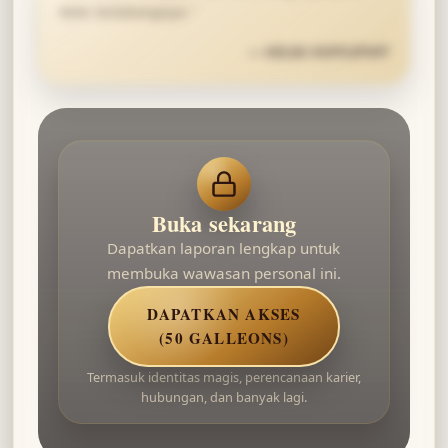
latar belakangnya.
”
—
HELGA HUFFLEPUFF
Buka sekarang
Dapatkan laporan lengkap untuk
membuka wawasan personal ini.
DAPATKAN AKSES
(50 GALLEONS)
Termasuk identitas magis, perencanaan karier,
hubungan, dan banyak lagi.