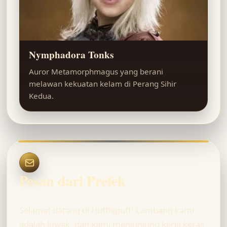
Nymphadora Tonks
Auror Metamorphmagus yang berani
melawan kekuatan kelam di Perang Sihir
Kedua.
Pesan dari Prefek
Selamat datang di Hufflepuff! Lambang kami
adalah luwak, dan kami menjunjung kerja keras,