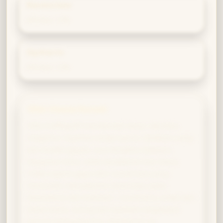
Ravenclaw
Afinitas 13%
Slytherin
Afinitas 13%
Sifat Utama Rumah
Sifat Hufflepuff membentuk dasar identitas
magismu: loyalitas tanpa syarat, dedikasi yang
tak mudah goyah, rasa keadilan bawaan,
kejujuran tulus, serta kesabaran luar biasa.
Tidak seperti gaya sihir rumah lain yang
mencolok, kekuatanmu bertumpu pada
konsistensi dan keaslian—mantramu andal dan
tahan lama, sering kali melebihi ekspektasi
karena keteguhanmu. Kesabaran ini