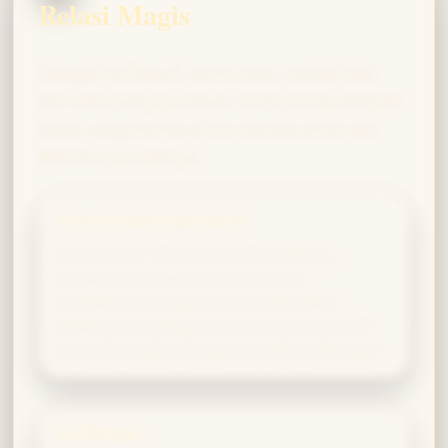
Relasi Magis
Sebagai Hufflepuff, kamu tulus, rendah hati,
dan setia menjaga teman. Kamu kerap menjadi
sosok yang membuat tim merasa aman dan
diterima apa adanya.
Area Tumbuh Bersama
Karena ingin membantu, kamu kadang
kesulitan menolak permintaan atau
membiarkan orang lain memanfaatkan
kebaikanmu. Belajar memasang batas sehat
sama pentingnya dengan memberi dukungan.
Gryffindor