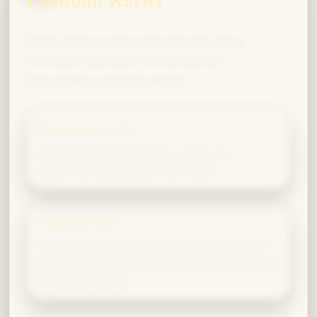
Karier berikut selaras dengan nilai dasar
Hufflepuff dan akan memanfaatkan
kekuatanmu sebaik mungkin:
Penyembuh Sihir
Kesabaran dan empati menjadikanmu
penyembuh yang dapat diandalkan.
Magizoologist
Mengurus makhluk magis membutuhkan hati
yang hangat dan dedikasi tinggi—dua hal yang
sudah kamu miliki.