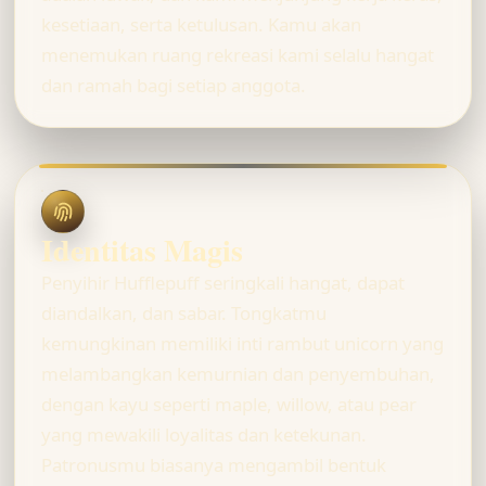
kesetiaan, serta ketulusan. Kamu akan
menemukan ruang rekreasi kami selalu hangat
dan ramah bagi setiap anggota.
Identitas Magis
Penyihir Hufflepuff seringkali hangat, dapat
diandalkan, dan sabar. Tongkatmu
kemungkinan memiliki inti rambut unicorn yang
melambangkan kemurnian dan penyembuhan,
dengan kayu seperti maple, willow, atau pear
yang mewakili loyalitas dan ketekunan.
Patronusmu biasanya mengambil bentuk