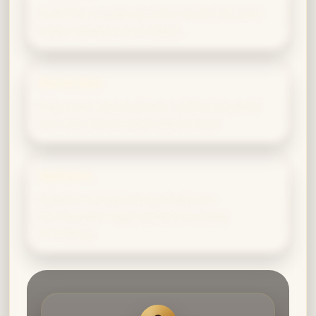
Gryffindor menginspirasimu berani bersuara
ketika kebaikan perlu dibela.
Ravenclaw
Ravenclaw membantumu melihat perspektif
baru dan merumuskan solusi kreatif.
Slytherin
Slytherin mengajarkan strategi dan
kewaspadaan agar kebaikanmu tetap
terlindungi.