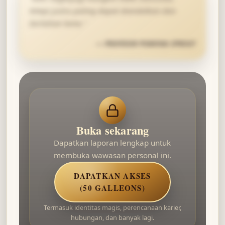
tetapi justru paling dapat diandalkan dan
bertahan lama.
”
—
PROFESOR POMONA SPROUT
Buka sekarang
Dapatkan laporan lengkap untuk
membuka wawasan personal ini.
DAPATKAN AKSES
(50 GALLEONS)
Termasuk identitas magis, perencanaan karier,
hubungan, dan banyak lagi.