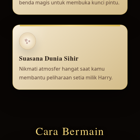
benda magis untuk membuka kunci pintu.
✨
Suasana Dunia Sihir
Nikmati atmosfer hangat saat kamu
membantu peliharaan setia milik Harry.
Cara Bermain