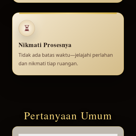
⏳
Nikmati Prosesnya
Tidak ada batas waktu—jelajahi perlahan
dan nikmati tiap ruangan.
Pertanyaan Umum