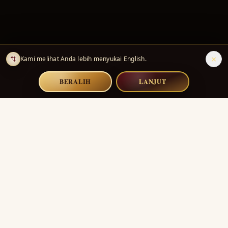
×
Kami melihat Anda lebih menyukai English.
BERALIH
LANJUT
Kuis Rumah Harry Potter
Temukan asrama Hogwartsmu dengan kuis rumah Harry
Potter paling lengkap yang tersedia daring.
TAUTAN CEPAT
Beranda