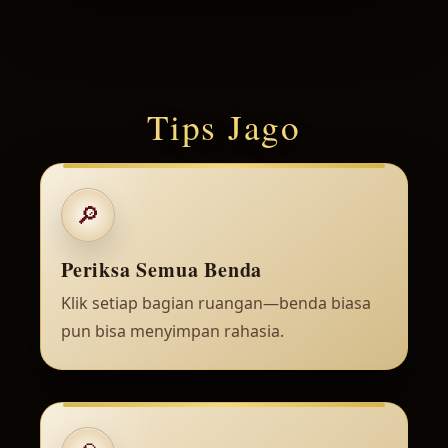
Tips Jago
🔎
Periksa Semua Benda
Klik setiap bagian ruangan—benda biasa
pun bisa menyimpan rahasia.