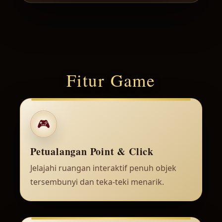
Fitur Game
🎮
Petualangan Point & Click
Jelajahi ruangan interaktif penuh objek
tersembunyi dan teka-teki menarik.