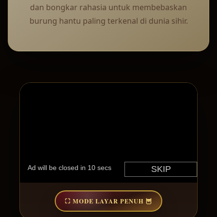
dan bongkar rahasia untuk membebaskan
burung hantu paling terkenal di dunia sihir.
⛶
MODE LAYAR PENUH
🦉