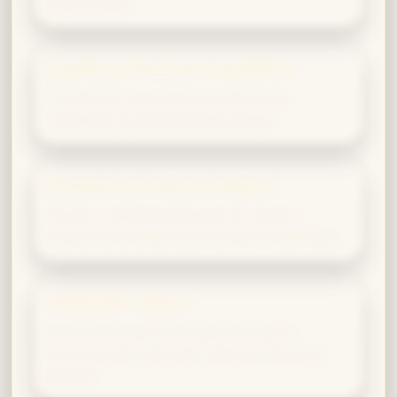
especialidad.
Jugador profesional de quidditch
Tu valentía y tu espíritu competitivo te
convierten en la estrella del campo.
Cuidador de criaturas mágicas
Frente a criaturas peligrosas, tu coraje y
capacidad de adaptación resultan invaluables.
Explorador mágico
Te encanta explorar territorios mágicos
desconocidos y descubrir nuevas criaturas y
plantas.