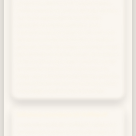
excepcional, determinación inquebrantable,
sentido innato de la justicia, liderazgo natural y
una forma apasionada de vivir. Muchos
confunden la valentía gryffindor con la
imprudencia, pero tu coraje es más sutil: es la
decisión consciente de enfrentar un desafío a
pesar de conocer los riesgos, la fortaleza moral
para defender lo correcto cuando otros callan y
la fuerza interior para seguir adelante cuando
el camino se oscurece. Ese valor recorre tu
magia, que a menudo resulta directa, poderosa
y especialmente efectiva en momentos críticos
o al proteger a quienes más lo necesitan.
Influencia secundaria de Hufflepuff
Tu identidad Gryffindor-Hufflepuff configura al
campeón de la justicia en el mundo mágico. El