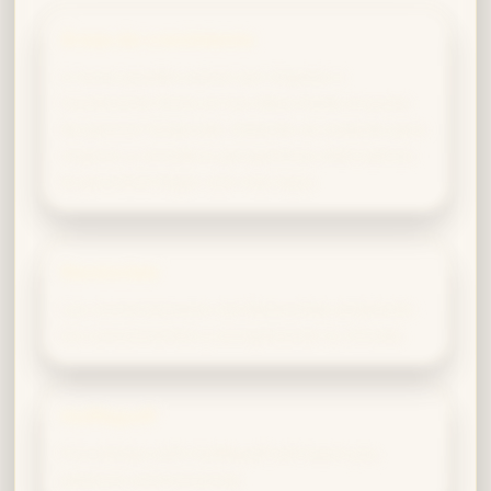
Áreas de crecimiento
A veces puedes actuar por impulso o
mantenerte firme en tus ideas hasta el punto
de parecer testarudo. Detente un instante para
respirar y considera perspectivas alternativas:
te permitirá llegar aún más lejos.
Ravenclaw
Las conversaciones con Ravenclaw ampliarán
tus conocimientos y enriquecerán tu mirada.
Hufflepuff
Friendships with Hufflepuff will teach you
patience and inclusivity