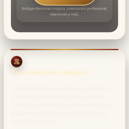
Incluye identidad mágica, orientación profesional,
relaciones y más.
Tus relaciones mágicas
Como Gryffindor, eres directo, apasionado y
muy leal con tus amigos. Sueles asumir el
liderazgo cuando el equipo lo necesita y estás
dispuesto a colocarte en primera línea para
defender a los tuyos.