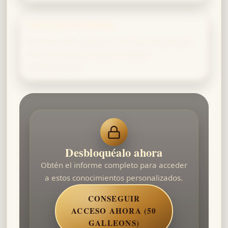
Instructor de duelos
Tu instinto de combate y tu deseo de proteger
a otros ayudan a formar duelistas
sobresalientes.
Desbloquéalo ahora
Obtén el informe completo para acceder
a estos conocimientos personalizados.
CONSEGUIR
ACCESO AHORA (50
GALLEONS)