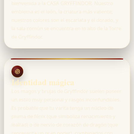
bienvenida a la CASA GRYFFINDOR. Nuestro
emblema es el león, la criatura más valiente;
nuestros colores son el escarlata y el dorado, y
la sala común se encuentra en lo alto de la Torre
de Gryffindor.
Identidad mágica
Los magos y brujas de Gryffindor suelen poseer
un estilo muy personal y rasgos inconfundibles.
Es probable que tu varita tenga un núcleo de
pluma de fénix (que simboliza renacimiento y
lealtad) o de nervio de corazón de dragón (que
representa un gran poder), combinados con