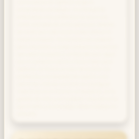
con la astucia de Slytherin surge el
comandante estratégico. Tu voluntad de
enfrentarte a los problemas se une a una
visión calculada de varios pasos por delante,
de modo que cada acción audaz obtiene el
máximo impacto. Tus hechizos son audaces
pero calculados, y sueles preparar secuencias
que abren la puerta a un final decisivo. Igual
que el sombrero valoró a Harry Potter para
Slytherin, tú reúnes el valor de encarar los
problemas y la habilidad de superar a tus
oponentes. Esto te convierte en una figura
imponente en escenarios competitivos, en la
gestión de crisis o en cualquier situación en la
que el valor y la estrategia deban trabajar en
armonía.