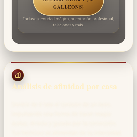
GALLEONS)
Incluye identidad mágica, orientación profesional,
relaciones y más.
Análisis de afinidad por casa
Dentro de ti late el corazón de un león,
impulsando una forma de hacer magia
audaz, directa y guiada por la convicción.
Tus hechizos se alimentan de tu intensidad