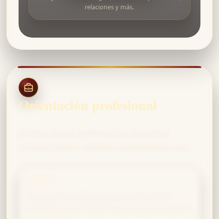
relaciones y más.
Orientación profesional
Con tus rasgos gryffindor, las siguientes
carreras pueden sentarte especialmente bien:
Auror
Requiere reacciones rápidas y el valor de
enfrentarse a la magia oscura, exactamente tu