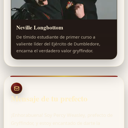
Neville Longbottom
De tímido estudiante de primer curso a
valiente líder del Ejército de Dumbledore,
encarna el verdadero valor gryffindor.
Mensaje de tu prefecto
¡Enhorabuena! Soy Percy Weasley, prefecto de
Gryffindor, y estoy encantado de darte la