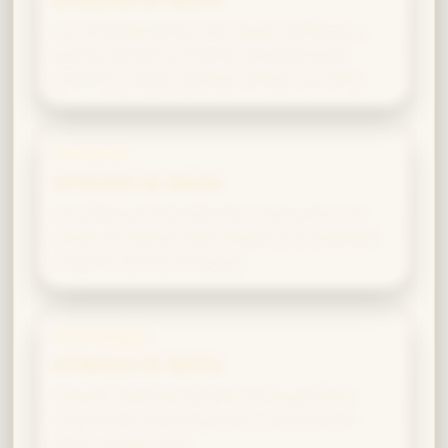
Los encantamientos que exigen confianza y
determinación te resultan especialmente
sencillos, y logras grandes efectos con ellos.
Pociones
AFINIDAD DE MEDIA
Las pociones recompensan la paciencia y el
orden; al cultivar estos hábitos, tus resultados
mejoran de forma notable.
Herbología
AFINIDAD DE MEDIA
Cuando cuidas las plantas con seguridad y
amabilidad, ellas responden y te permiten
crecer junto a ellas.