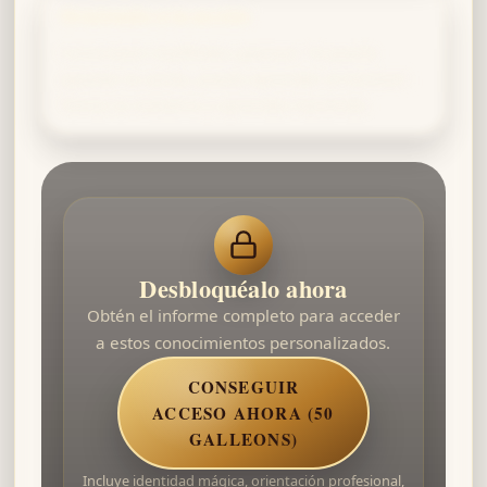
Orientado a la acción
Como buen Gryffindor, piensas: “Si puedo
apuntar la varita, puedo aprender el hechizo”.
Tomas la iniciativa y aprendes haciendo.
Desbloquéalo ahora
Obtén el informe completo para acceder
a estos conocimientos personalizados.
CONSEGUIR
ACCESO AHORA (50
GALLEONS)
Incluye identidad mágica, orientación profesional,