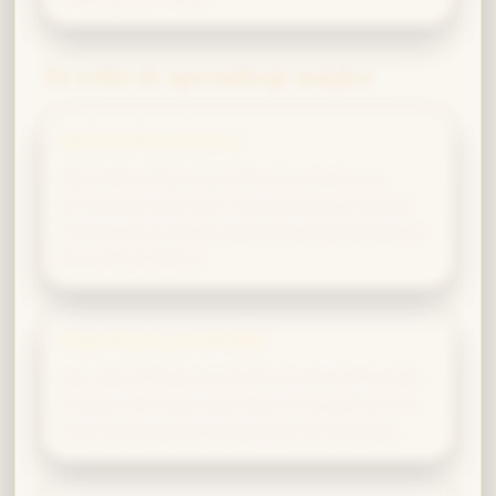
Tu estilo de aprendizaje mágico
Aplicación práctica
Aprendes mejor pasando a la acción. Las
actividades prácticas y la experiencia directa
consolidan la magia más rápido que las largas
lecciones teóricas.
Impulso por el desafío
Los retos difíciles encienden tu determinación.
Cuanto más oigas que algo es imposible, con
más fuerza querrás demostrar lo contrario.