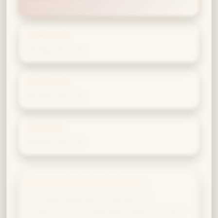
Afinidad del 60%
Hufflepuff
Afinidad del 14%
Ravenclaw
Afinidad del 13%
Slytherin
Afinidad del 13%
Rasgos principales de la casa
Tus rasgos gryffindor constituyen el
fundamento de tu identidad mágica: un valor