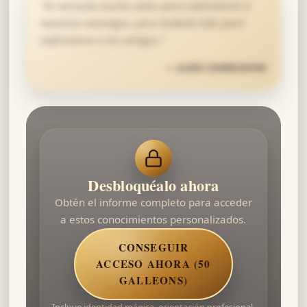
“
Se necesita mucho valor para enfrentarse a
nuestros enemigos, pero todavía más para
enfrentarse a los amigos.
”
—
ALBUS DUMBLEDORE
Desbloquéalo ahora
Obtén el informe completo para acceder
a estos conocimientos personalizados.
CONSEGUIR
ACCESO AHORA (50
GALLEONS)
Incluye identidad mágica, orientación profesional,