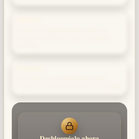
Slytherin
Trabajar con Slytherin puede ayudarte a
perseguir tus metas con mayor estrategia y
confianza.
Gryffindor
Las interacciones con Gryffindor pueden
inspirarte a expresarte con aún más seguridad.
Desbloquéalo ahora