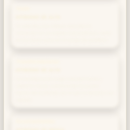
Vuelo
AFINIDAD DE ALTA
Tu valentía y tus reflejos naturales te
convierten en un volador extraordinario, tanto
en las clases como en el campo de quidditch.
Transformaciones
AFINIDAD DE ALTA
La transfiguración exige voluntad fuerte y
objetivos claros, exactamente los puntos
fuertes de Gryffindor, por lo que la dominas con
rapidez.
Encantamientos
AFINIDAD DE MEDIA