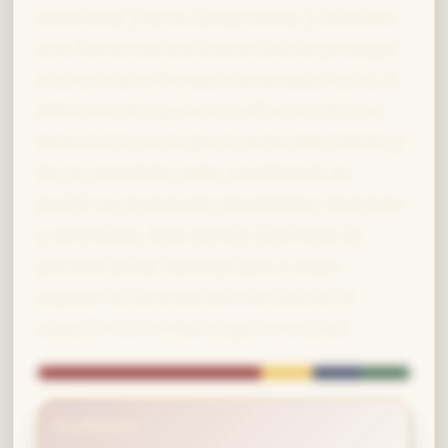
emocional y de tu coraje moral, y alcanzan
una fuerza extraordinaria cuando proteges
a otros o te enfrentas a amenazas reales. A
diferencia de quienes confían en cálculos
minuciosos, tu magia se nutre del instinto y
de un propósito justo, canalizando tu
pasión en poderosas capacidades ofensivas
y defensivas. Esta esencia gryffindor te
permite lanzar hechizos que a veces
superan tu destreza técnica cuando la
situación de verdad exige heroicidad.
Gryffindor