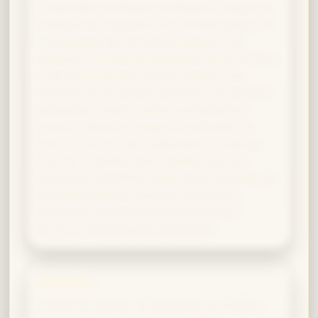
Tu identidad Gryffindor-Hufflepuff configura al
campeón de la justicia en el mundo mágico. El
coraje gryffindor se encauza gracias a la
equidad y la inclusión hufflepuff, lo que te lleva
a luchar no solo por grandes gestas, sino
también por la bondad cotidiana. Tus hechizos
protectores suelen abarcar comunidades
enteras y generas magia que empodera a
otros. Como Neville Longbottom, tu valentía
nace de la lealtad y del cuidado hacia las
personas, cualidades que te hacen destacar en
seguridad mágica, defensa comunitaria,
enseñanza de Defensa Contra las Artes
Oscuras o iniciativas de protección.
Slytherin
Cuando la valentía de Gryffindor se combina