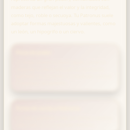
maderas que reflejan el valor y la integridad,
como tejo, roble o secuoya. Tu Patronus suele
adoptar formas majestuosas y valientes, como
un león, un hipogrifo o un ciervo.
Picos de poder
Tu magia alcanza su punto álgido cuando te
enfrentas a retos, razón por la cual muchos
gryffindor se convierten en excelentes aurores
o jugadores de quidditch.
Firma de varita y Patronus
La magia gryffindor suele ser directa y potente,
sobre todo en los momentos decisivos.