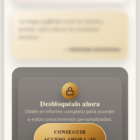
“
La magia gryffindor suele ser directa y
potente, sobre todo en los momentos
decisivos.
”
—
PROFESORA MCGONAGALL
Desbloquéalo ahora
Obtén el informe completo para acceder
a estos conocimientos personalizados.
CONSEGUIR
ACCESO AHORA (50