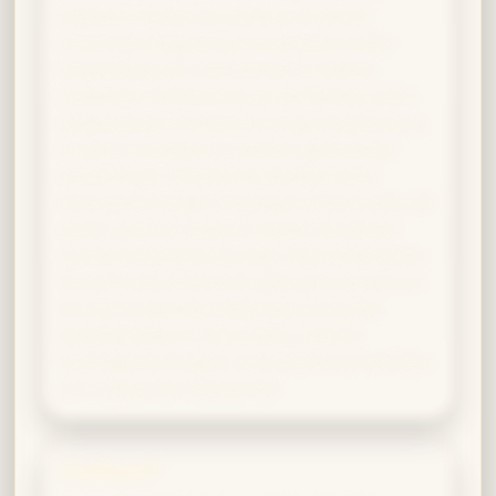
impulsa a actuar con audacia, la mente
ravenclaw asegura que tus acciones estén
respaldadas por conocimiento y análisis
cuidadoso. Tus hechizos se manifiestan como
adaptaciones creativas de magia tradicional, y
en pleno combate encuentras aplicaciones
innovadoras. Afrontas los desafíos como
Hermione Granger: investigas a fondo antes de
actuar, pero no dudas en ajustar tus planes
cuando la situación lo exige. Esta combinación
te vuelve especialmente apto para campos en
los que la agudeza intelectual y la acción
decidida deben ir de la mano, como la
investigación mágica, el desarrollo de hechizos
o la ruptura de maldiciones.
Hufflepuff