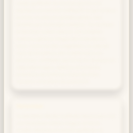
coraje gryffindor se encauza gracias a la
equidad y la inclusión hufflepuff, lo que te lleva
a luchar no solo por grandes gestas, sino
también por la bondad cotidiana. Tus hechizos
protectores suelen abarcar comunidades
enteras y generas magia que empodera a
otros. Como Neville Longbottom, tu valentía
nace de la lealtad y del cuidado hacia las
personas, cualidades que te hacen destacar en
seguridad mágica, defensa comunitaria,
enseñanza de Defensa Contra las Artes
Oscuras o iniciativas de protección.
Ravenclaw
Tu identidad híbrida Gryffindor-Ravenclaw crea
una fascinante síntesis mágica: el héroe
erudito. Mientras el corazón gryffindor te