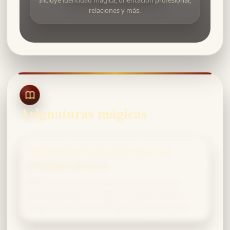
relaciones y más.
Asignaturas mágicas
Defensa Contra las Artes Oscuras
AFINIDAD DE ALTA
Reaccionas con rapidez ante un boggart y
puedes producir un Patronus bajo presión;
estás hecho para enfrentar la magia oscura.