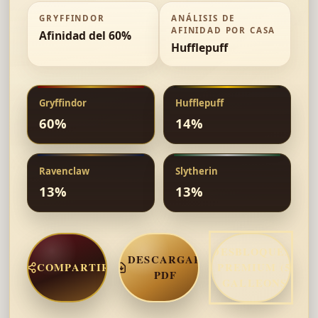
GRYFFINDOR
ANÁLISIS DE
AFINIDAD POR CASA
Afinidad del 60%
Hufflepuff
Gryffindor
Hufflepuff
60
%
14
%
Ravenclaw
Slytherin
13
%
13
%
DESBLOQUEAR
DESCARGAR
COMPARTIR
PREMIUM (50
PDF
GALLEONS)