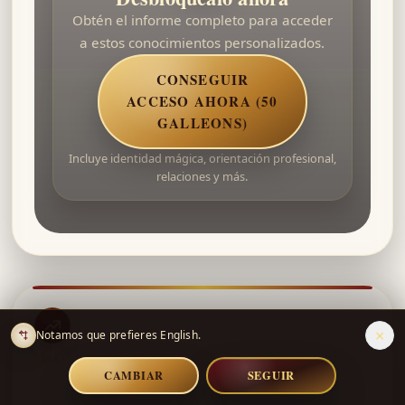
Obtén el informe completo para acceder
a estos conocimientos personalizados.
CONSEGUIR
ACCESO AHORA (50
GALLEONS)
Incluye identidad mágica, orientación profesional,
relaciones y más.
×
Notamos que prefieres English.
Plan de crecimiento personal
CAMBIAR
SEGUIR