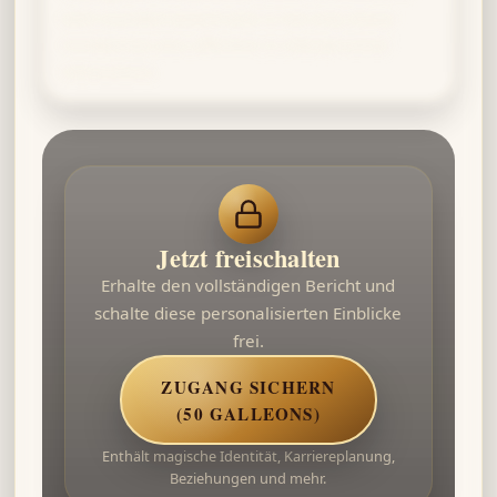
well-rounded wizard who is not only sharp-
minded but also effective in interpersonal
interactions.
Jetzt freischalten
Erhalte den vollständigen Bericht und
schalte diese personalisierten Einblicke
frei.
ZUGANG SICHERN
(50 GALLEONS)
Enthält magische Identität, Karriereplanung,
Beziehungen und mehr.