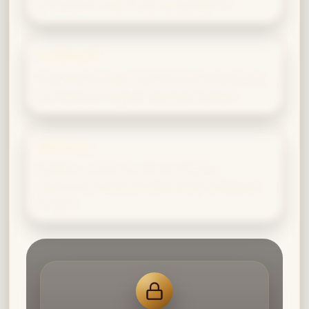
umzusetzen, statt sie nur zu diskutieren.
Hufflepuff
Hufflepuffs bringen Geduld und Pragmatismus
ein, wodurch Projekte realistisch werden.
Slytherin
Slytherins zeigen dir, wie du Visionen
strategisch schützt und Ressourcen fokussiert
einsetzt.