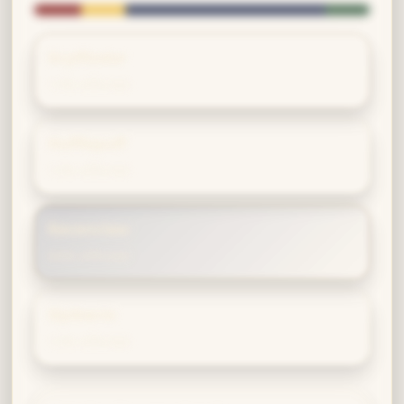
Gryffindor
14% Affinität
Hufflepuff
13% Affinität
Ravenclaw
60% Affinität
Slytherin
13% Affinität