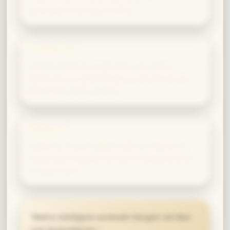
bahnbrechende Experimente.
Hufflepuff
Hufflepuffs Fleiß sorgt dafür, dass deine
Recherchen fundiert bleiben und Ergebnisse
praktisch nutzbar werden.
Slytherin
Slytherins Zielstrebigkeit hilft dir, Visionen in
langfristige Projekte mit klaren Meilensteinen
zu überführen.
“
Wahre Intelligenz verbindet Neugier mit Mut
zum Ausprobieren.
”