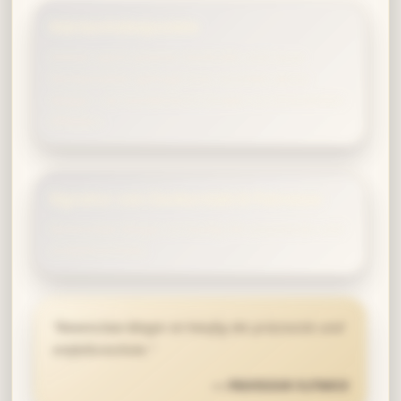
Stärkenhöhepunkte
Immer wenn präzise Kontrolle und neue
Denkansätze gefragt sind, leuchtet deine
Magie – du kombinierst Zauber zu innovativen
Effekten.
Signatur von Zauberstab & Patronus
Ravenclaw-Magie ist häufig die präziseste und
einfallsreichste.
“
Ravenclaw-Magie ist häufig die präziseste und
einfallsreichste.
”
—
PROFESSOR FLITWICK