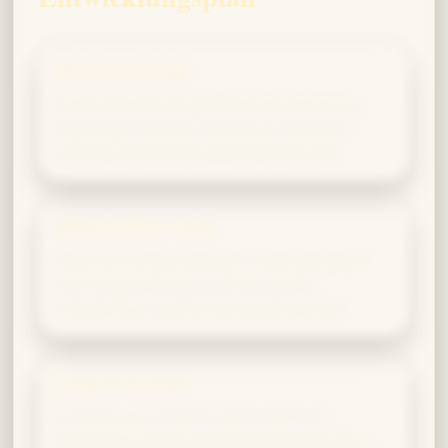
Short-Term Goal
Practice listening and emotional resonance,
especially when your instinct is to provide
solutions rather than emotional support.
Medium-Term Goal
Learn to maintain balance in your pursuit of
knowledge without sacrificing health,
relationships, or practical responsibilities.
Long-Term Goal
Combine your wisdom with emotional
intelligence and practical action to become a