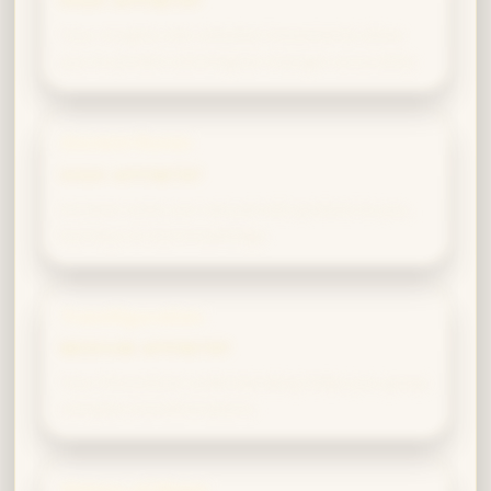
HIGH AFFINITÄT
Your insights into celestial movements allow
you to predict astrological changes accurately.
Ancient Runes
HIGH AFFINITÄT
Ancient runes are not just old symbols to you,
but keys to lost knowledge.
Transfiguration
MEDIUM AFFINITÄT
Your theoretical understanding helps you grasp
complex transformations.
History of Magic