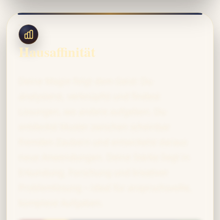
Hausaffinität
Deine Magie folgt dem Geist: Du
analysierst, verknüpfst und findest
Lösungen, wo andere aufgeben. Du
entdeckst Muster zwischen scheinbar
fremden Zaubern und entwickelst daraus
neue Anwendungen. Deine Stärke liegt in
Erkundung, Forschung und kreativer
Problemlösung – ideal für anspruchsvolle,
komplexe Aufgaben.