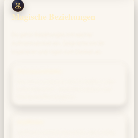
Magische Beziehungen
Du gehst Beziehungen mit wacher
Aufmerksamkeit ein. Gespräche mit dir
inspirieren und regen zum Denken an.
Wachstumsfelder
Manchmal verlierst du dich im Kopfkino oder
wirkst distanziert – bewusstes Zuhören und
Erdung schaffen Ausgleich.
Gryffindor
Gryffindors erinnern dich daran, Ideen mutig