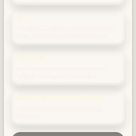
Seer
Your ability to recognize and analyze patterns
allows you to excel in predicting the future.
Wandmaker
Understanding complex wand theory and
applying it to create the perfect wand.
Magical Historian or Archaeologist
Uncovering and preserving lost magical
knowledge.