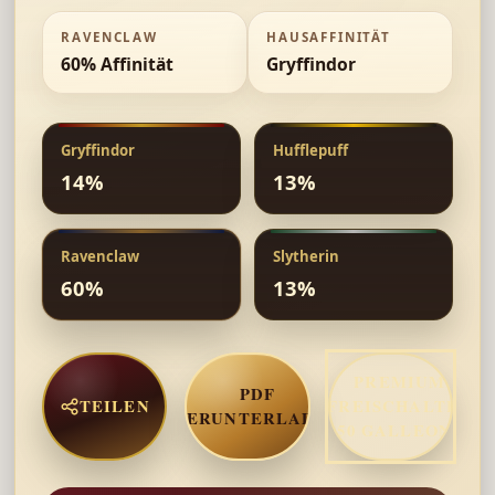
RAVENCLAW
HAUSAFFINITÄT
60% Affinität
Gryffindor
Gryffindor
Hufflepuff
14
%
13
%
Ravenclaw
Slytherin
60
%
13
%
PREMIUM
PDF
TEILEN
FREISCHALTEN
HERUNTERLADEN
(50 GALLEONS)