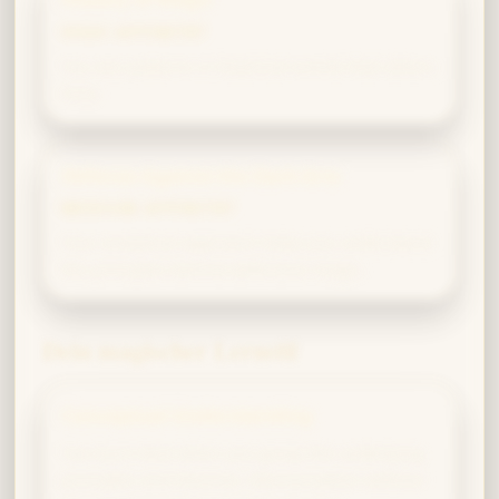
HIGH AFFINITÄT
You see patterns in historical events that others
miss.
Defense Against the Dark Arts
MEDIUM AFFINITÄT
Your analytical approach helps you understand
the principles behind defensive magic.
Dein magischer Lernstil
Conceptual Understanding
You learn best when you grasp the underlying
principles and theories. Memorization without