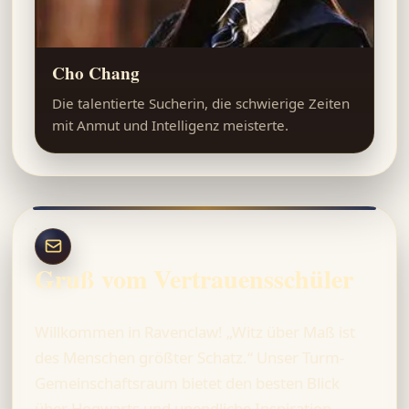
Cho Chang
Die talentierte Sucherin, die schwierige Zeiten
mit Anmut und Intelligenz meisterte.
Gruß vom Vertrauensschüler
Willkommen in Ravenclaw! „Witz über Maß ist
des Menschen größter Schatz.“ Unser Turm-
Gemeinschaftsraum bietet den besten Blick
über Hogwarts und unendliche Inspiration.