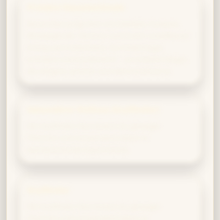
Primäre Hausmerkmale
Ravenclaw prägt dich mit Intellekt, Fantasie,
Wissbegierde, Feinsinn und einem unstillbaren
Drang nach Erkenntnis. Du hinterfragst,
erfindest und kombinierst – so entsteht Magie,
die elegant, präzise und überraschend ist.
Sekundärer Einfluss (Gryffindor)
Mit Gryffindor-Mut testest du gewagte
Theorien und verwandelst Ideen in
bahnbrechende Experimente.
Gryffindor
Mit Gryffindor-Mut testest du gewagte
Theorien und verwandelst Ideen in