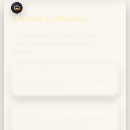
Magische Laufbahnen
Dein Ravenclaw-Profil öffnet dir Türen in
wissens- und innovationsgetriebenen
Bereichen:
Magical Researcher
Exploring new magical theories and creating
new spells excites you.
Curse Breaker
Your ability to solve complex magical puzzles
makes you a bane to ancient curses.