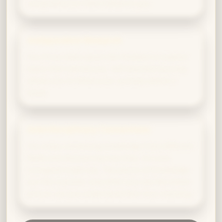
comprehension feels hollow to you.
Independent Research
You thrive when given the freedom to explore
topics that interest you. Self-directed learning
allows you to follow your curiosity where it
leads.
Interdisciplinary Connections
You enjoy connecting knowledge from different
fields and discovering new links. As Luna
Lovegood might say, 'The pieces of knowledge
are like a puzzle; only when you see the whole
picture can you understand their true meaning.'