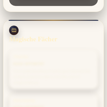
Magische Fächer
Charms
HIGH AFFINITÄT
Your understanding of spells goes beyond the
surface actions to delve into the core of
magical theory.
Astronomy