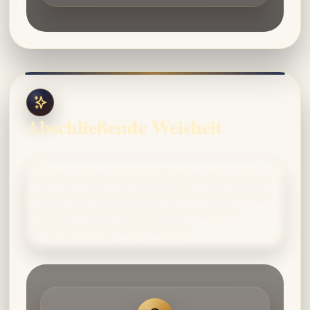
Abschließende Weisheit
Denke in alle Himmelsrichtungen, doch vergiss
nicht, ab und zu zu landen. Wenn Verstand und
Intuition Hand in Hand gehen, entstehen
Wunder, die die Welt verändern.